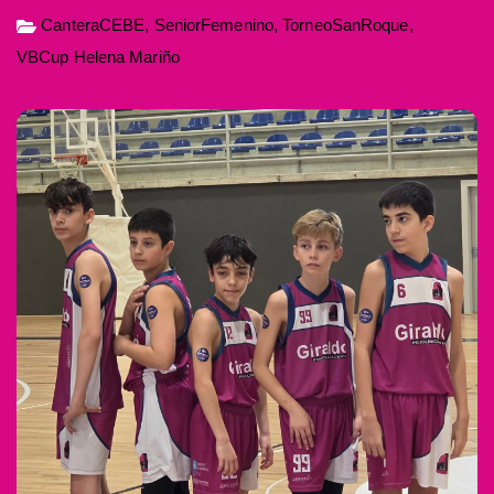
CanteraCEBE
,
SeniorFemenino
,
TorneoSanRoque
,
VBCup Helena Mariño