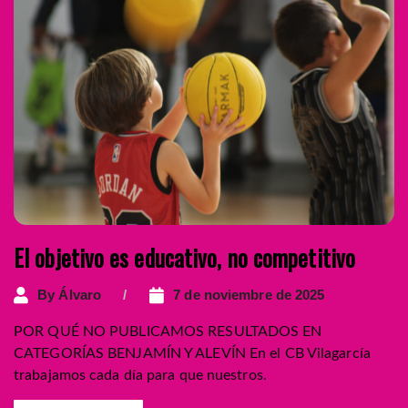
El objetivo es educativo, no competitivo
By
Álvaro
7 de noviembre de 2025
POR QUÉ NO PUBLICAMOS RESULTADOS EN
CATEGORÍAS BENJAMÍN Y ALEVÍN En el CB Vilagarcía
trabajamos cada día para que nuestros.