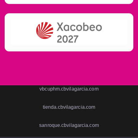
vbcuphm.cbvilagarcia.com
tienda.cbvilagarcia.com
sanroque.cbvilagarcia.com