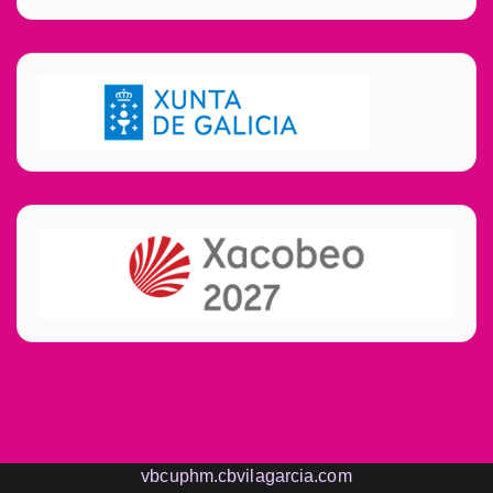
vbcuphm.cbvilagarcia.com